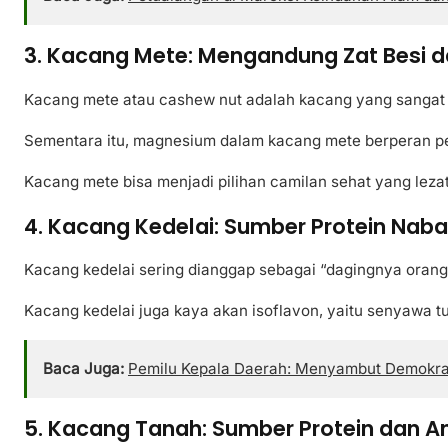
3. Kacang Mete: Mengandung Zat Besi 
Kacang mete atau cashew nut adalah kacang yang sangat 
Sementara itu, magnesium dalam kacang mete berperan pen
Kacang mete bisa menjadi pilihan camilan sehat yang leza
4. Kacang Kedelai: Sumber Protein Nab
Kacang kedelai sering dianggap sebagai “dagingnya orang
Kacang kedelai juga kaya akan isoflavon, yaitu senyawa 
Baca Juga:
Pemilu Kepala Daerah: Menyambut Demokra
5. Kacang Tanah: Sumber Protein dan A