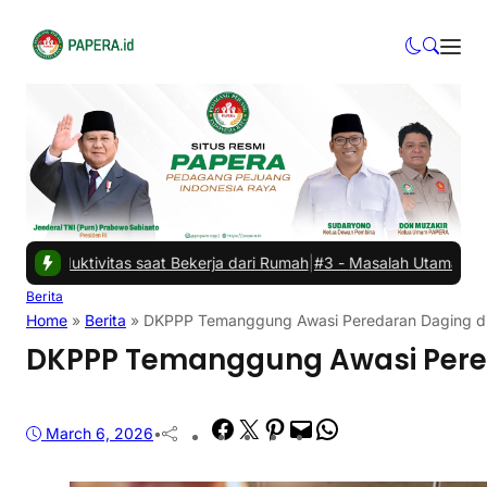
as saat Bekerja dari Rumah
|
#3 -
Masalah Utama Infrastruktur Pengis
Berita
Home
»
Berita
»
DKPPP Temanggung Awasi Peredaran Daging di 
DKPPP Temanggung Awasi Pereda
Facebook
Twitter
Pinterest
Mail
WhatsApp
March 6, 2026
•