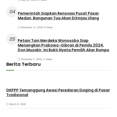
04
Pemerintah Siapkan Renovasi Pusat Pasar
Medan, Bangunan Tua Akan Ditinjau Ulang
November 12, 2025
•
4 Views
05
Petani Tani Merdeka Wonosobo Siap
Menangkan Prabowo-Gibran di Pemilu 2024,
Don Muzakir: Ini Bukti Nyata Pemilih Akar Rumpu
November 3, 2023
•
4 Views
Berita Terbaru
DKPPP Temanggung Awasi Peredaran Daging di Pasar
Tradisional
March 6, 2026