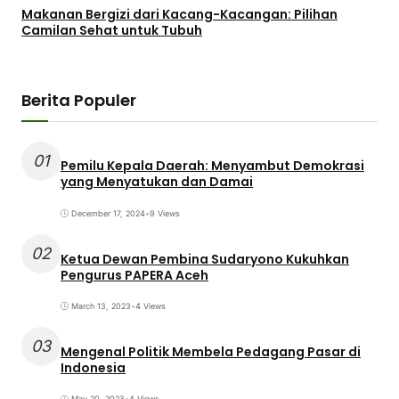
Makanan Bergizi dari Kacang-Kacangan: Pilihan
Camilan Sehat untuk Tubuh
Berita Populer
01
Pemilu Kepala Daerah: Menyambut Demokrasi
yang Menyatukan dan Damai
December 17, 2024
•
9 Views
02
Ketua Dewan Pembina Sudaryono Kukuhkan
Pengurus PAPERA Aceh
March 13, 2023
•
4 Views
03
Mengenal Politik Membela Pedagang Pasar di
Indonesia
May 20, 2023
•
4 Views