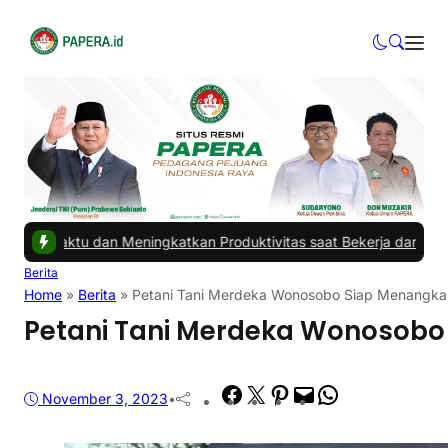
dan Meningkatkan Produktivitas saat Bekerja dari Rumah
|
#3 -
Masa
Berita
Home
»
Berita
»
Petani Tani Merdeka Wonosobo Siap Menangkan 
Petani Tani Merdeka Wonosobo 
Facebook
Twitter
Pinterest
Mail
WhatsApp
November 3, 2023
•