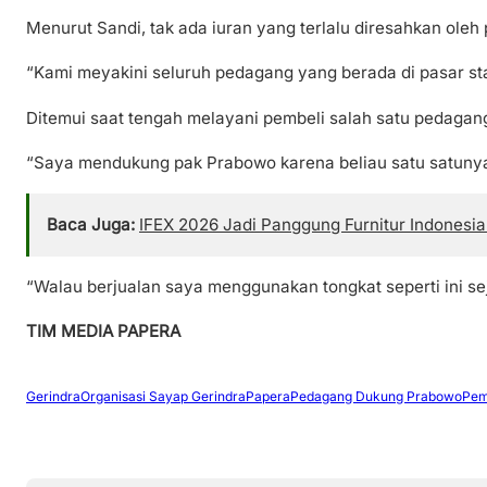
Menurut Sandi, tak ada iuran yang terlalu diresahkan ole
“Kami meyakini seluruh pedagang yang berada di pasar st
Ditemui saat tengah melayani pembeli salah satu pedagan
“Saya mendukung pak Prabowo karena beliau satu satunya 
Baca Juga:
IFEX 2026 Jadi Panggung Furnitur Indonesia
“Walau berjualan saya menggunakan tongkat seperti ini s
TIM MEDIA PAPERA
Gerindra
Organisasi Sayap Gerindra
Papera
Pedagang Dukung Prabowo
Pem