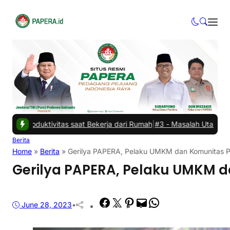
as saat Bekerja dari Rumah
|
#3 -
Masalah Utama Infrastruktur Pengis
Berita
Home
»
Berita
»
Gerilya PAPERA, Pelaku UMKM dan Komunitas 
Gerilya PAPERA, Pelaku UMKM 
Facebook
Twitter
Pinterest
Mail
WhatsApp
June 28, 2023
•