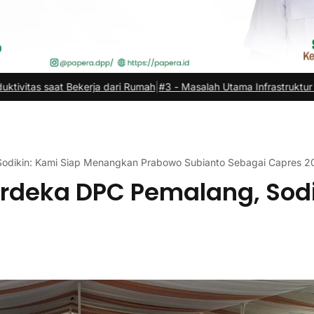
ja dari Rumah
|
#3 -
Masalah Utama Infrastruktur Pengisian Daya untuk
 Sodikin: Kami Siap Menangkan Prabowo Subianto Sebagai Capres 
Merdeka DPC Pemalang, So