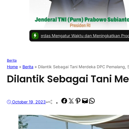
Cerdas Mengatur Waktu dan Meningkatkan Produktivitas saat Beker
Berita
Home
»
Berita
»
Dilantik Sebagai Tani Merdeka DPC Pemalang,
Dilantik Sebagai Tani 
Facebook
Twitter
Pinterest
Mail
WhatsApp
October 19, 2023
•