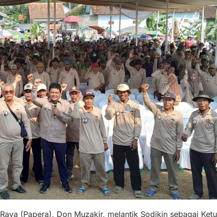
aya (Papera), Don Muzakir, melantik Sodikin sebagai Ke