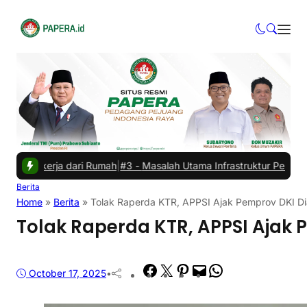
ari Rumah
|
#3 -
Masalah Utama Infrastruktur Pengisian Daya untuk Mo
Berita
Home
»
Berita
»
Tolak Raperda KTR, APPSI Ajak Pemprov DKI Di
Tolak Raperda KTR, APPSI Ajak 
Facebook
Twitter
Pinterest
Mail
WhatsApp
October 17, 2025
•