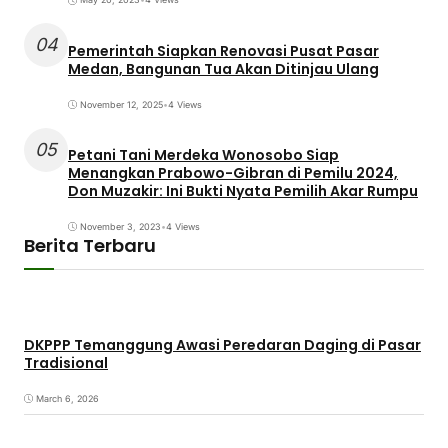
04
Pemerintah Siapkan Renovasi Pusat Pasar
Medan, Bangunan Tua Akan Ditinjau Ulang
November 12, 2025
•
4 Views
05
Petani Tani Merdeka Wonosobo Siap
Menangkan Prabowo-Gibran di Pemilu 2024,
Don Muzakir: Ini Bukti Nyata Pemilih Akar Rumpu
November 3, 2023
•
4 Views
Berita Terbaru
DKPPP Temanggung Awasi Peredaran Daging di Pasar
Tradisional
March 6, 2026