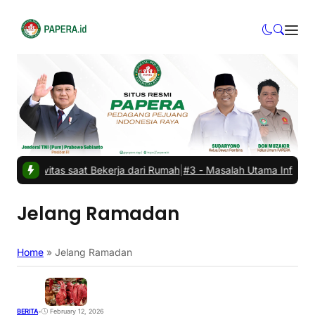
oduktivitas saat Bekerja dari Rumah
|
#3 -
Masalah Utama Infrastrukt
Jelang Ramadan
Home
»
Jelang Ramadan
BERITA
•
February 12, 2026