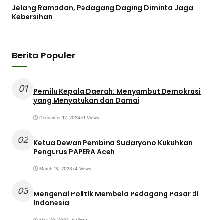
Jelang Ramadan, Pedagang Daging Diminta Jaga
Kebersihan
Berita Populer
01
Pemilu Kepala Daerah: Menyambut Demokrasi
yang Menyatukan dan Damai
December 17, 2024
•
9 Views
02
Ketua Dewan Pembina Sudaryono Kukuhkan
Pengurus PAPERA Aceh
March 13, 2023
•
4 Views
03
Mengenal Politik Membela Pedagang Pasar di
Indonesia
May 20, 2023
•
4 Views