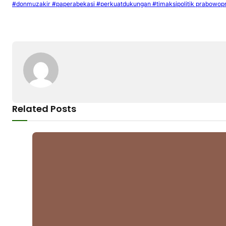
#donmuzakir #paperabekasi #perkuatdukungan #timaksipolitik prabowop
Related Posts