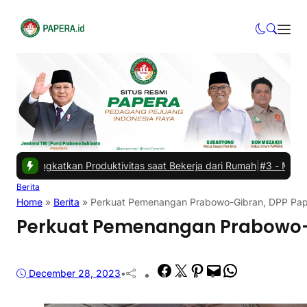
kan Produktivitas saat Bekerja dari Rumah
|
#3 -
Masalah Utama Infra
Berita
Home
»
Berita
»
Perkuat Pemenangan Prabowo-Gibran, DPP Pape
Perkuat Pemenangan Prabowo-G
Facebook
Twitter
Pinterest
Mail
WhatsApp
December 28, 2023
•