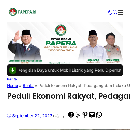
an Daya untuk Mobil Listrik yang Perlu Diperhatikan
|
#4 -
Panduan Be
Berita
Home
»
Berita
»
Peduli Ekonomi Rakyat, Pedagang dan Pelaku
Peduli Ekonomi Rakyat, Pedag
Facebook
Twitter
Pinterest
Mail
WhatsApp
September 22, 2023
•