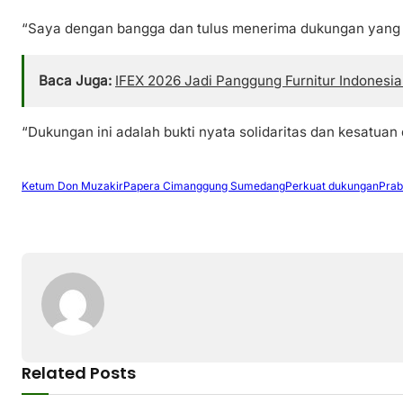
“Saya dengan bangga dan tulus menerima dukungan yang t
Baca Juga:
IFEX 2026 Jadi Panggung Furnitur Indonesia
“Dukungan ini adalah bukti nyata solidaritas dan kesatu
Ketum Don Muzakir
Papera Cimanggung Sumedang
Perkuat dukungan
Prab
Related Posts