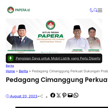
ian Daya untuk Mobil Listrik yang Perlu Diperhatikan
|
#3 -
Tips Cer
Berita
Home
»
Berita
»
Pedagang Cimanggung Perkuat Dukungan Prab
Pedagang Cimanggung Perkuat 
Facebook
Twitter
Pinterest
Mail
WhatsApp
August 20, 2023
•