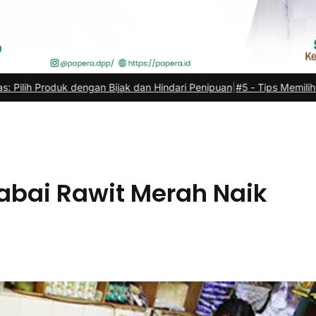
n Bijak dan Hindari Penipuan
|
#5 -
Tips Memilih Sepatu Marathon y
Cabai Rawit Merah Naik