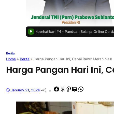
Diperhatikan
|
#4 -
Panduan Belanja Online Cerdas: Pilih Produk denga
Berita
Home
»
Berita
»
Harga Pangan Hari Ini, Cabai Rawit Merah Naik
Harga Pangan Hari Ini, 
Facebook
Twitter
Pinterest
Mail
WhatsApp
January 21, 2026
•