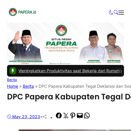
ngkatkan Produktivitas saat Bekerja dari Rumah
|
#3 -
Masalah Utama
Berita
Home
»
Berita
»
DPC Papera Kabupaten Tegal Deklarasi dan Sos
DPC Papera Kabupaten Tegal De
Facebook
Twitter
Pinterest
Mail
WhatsApp
May 23, 2023
•