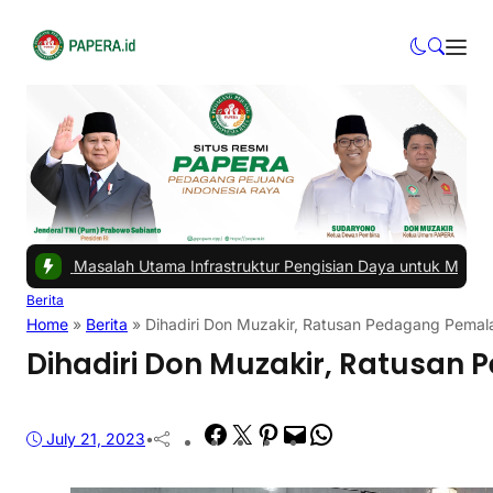
ah Utama Infrastruktur Pengisian Daya untuk Mobil Listrik yang Per
Berita
Home
»
Berita
»
Dihadiri Don Muzakir, Ratusan Pedagang Pema
Dihadiri Don Muzakir, Ratusa
Facebook
Twitter
Pinterest
Mail
WhatsApp
July 21, 2023
•