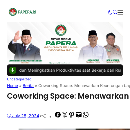
Meningkatkan Produktivitas saat Bekerja dari Rumah
|
#3 -
Masalah U
Uncategorized
Home
»
Berita
»
Coworking Space: Menawarkan Keuntungan bagi
Coworking Space: Menawarkan 
Facebook
Twitter
Pinterest
Mail
WhatsApp
July 28, 2024
•