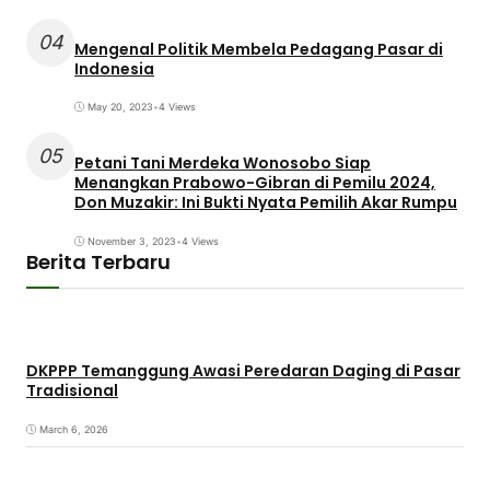
04
Mengenal Politik Membela Pedagang Pasar di
Indonesia
May 20, 2023
•
4 Views
05
Petani Tani Merdeka Wonosobo Siap
Menangkan Prabowo-Gibran di Pemilu 2024,
Don Muzakir: Ini Bukti Nyata Pemilih Akar Rumpu
November 3, 2023
•
4 Views
Berita Terbaru
DKPPP Temanggung Awasi Peredaran Daging di Pasar
Tradisional
March 6, 2026