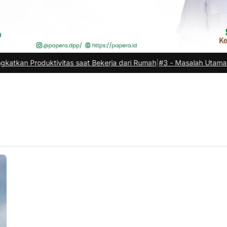
oduktivitas saat Bekerja dari Rumah
|
#3 -
Masalah Utama Infrastruk