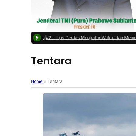
an Sewa Kios
|
#2 -
Tips Cerdas Mengatur Waktu dan Meningkatkan Pr
Tentara
Home
»
Tentara