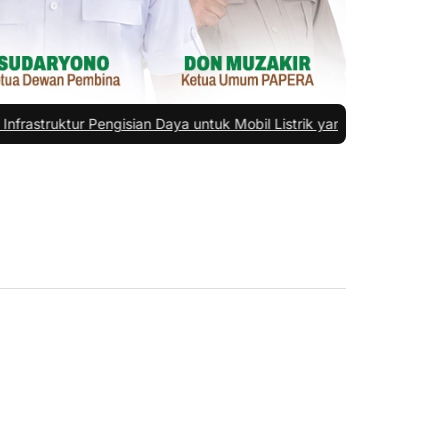
tur Pengisian Daya untuk Mobil Listrik yang Perlu Diperhatikan
|
#4 