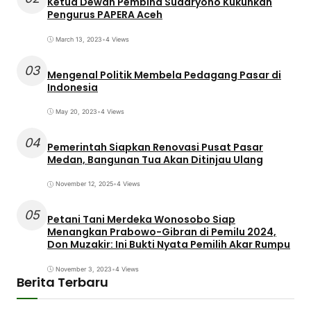
Ketua Dewan Pembina Sudaryono Kukuhkan
Pengurus PAPERA Aceh
March 13, 2023
•
4 Views
03
Mengenal Politik Membela Pedagang Pasar di
Indonesia
May 20, 2023
•
4 Views
04
Pemerintah Siapkan Renovasi Pusat Pasar
Medan, Bangunan Tua Akan Ditinjau Ulang
November 12, 2025
•
4 Views
05
Petani Tani Merdeka Wonosobo Siap
Menangkan Prabowo-Gibran di Pemilu 2024,
Don Muzakir: Ini Bukti Nyata Pemilih Akar Rumpu
November 3, 2023
•
4 Views
Berita Terbaru