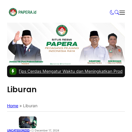
os
|
#2 -
Tips Cerdas Mengatur Waktu dan Meningkatkan Produktivita
Liburan
Home
»
Liburan
UNCATEGORIZED
•
December 17, 2024