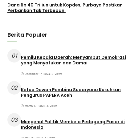
Dana Rp 40 Triliun untuk Kopdes, Purbaya Pastikan
Perbankan Tak Terbebani
Berita Populer
01
Pemilu Kepala Daerah: Menyambut Demokrasi
yang Menyatukan dan Damai
December 17, 2024
•
9 Views
02
Ketua Dewan Pembina Sudaryono Kukuhkan
Pengurus PAPERA Aceh
March 13, 2023
•
4 Views
03
Mengenal Politik Membela Pedagang Pasar di
Indonesia
May 20, 2023
•
4 Views