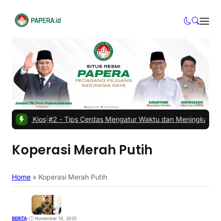
n Sewa Kios
|
#2 -
Tips Cerdas Mengatur Waktu dan Meningkatkan Pr
Koperasi Merah Putih
Home
»
Koperasi Merah Putih
BERITA
•
November 18, 2025