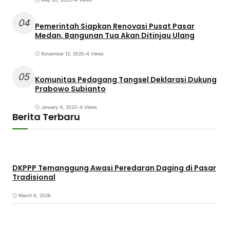
04
Pemerintah Siapkan Renovasi Pusat Pasar
Medan, Bangunan Tua Akan Ditinjau Ulang
November 12, 2025
•
4 Views
05
Komunitas Pedagang Tangsel Deklarasi Dukung
Prabowo Subianto
January 4, 2023
•
4 Views
Berita Terbaru
DKPPP Temanggung Awasi Peredaran Daging di Pasar
Tradisional
March 6, 2026