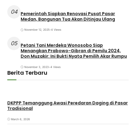
04
Pemerintah Siapkan Renovasi Pusat Pasar
Medan, Bangunan Tua Akan Ditinjau Ulang
November 12, 2025
•
4 Views
05
Petani Tani Merdeka Wonosobo Siap
Menangkan Prabowo-Gibran di Pemilu 2024,
Don Muzakir: Ini Bukti Nyata Pemilih Akar Rumpu
November 3, 2023
•
4 Views
Berita Terbaru
DKPPP Temanggung Awasi Peredaran Daging di Pasar
Tradisional
March 6, 2026