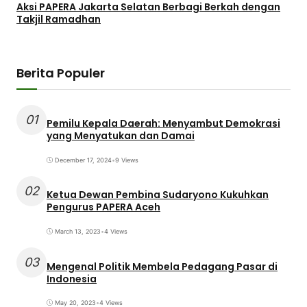
Aksi PAPERA Jakarta Selatan Berbagi Berkah dengan
Takjil Ramadhan
Berita Populer
01
Pemilu Kepala Daerah: Menyambut Demokrasi
yang Menyatukan dan Damai
December 17, 2024
•
9 Views
02
Ketua Dewan Pembina Sudaryono Kukuhkan
Pengurus PAPERA Aceh
March 13, 2023
•
4 Views
03
Mengenal Politik Membela Pedagang Pasar di
Indonesia
May 20, 2023
•
4 Views