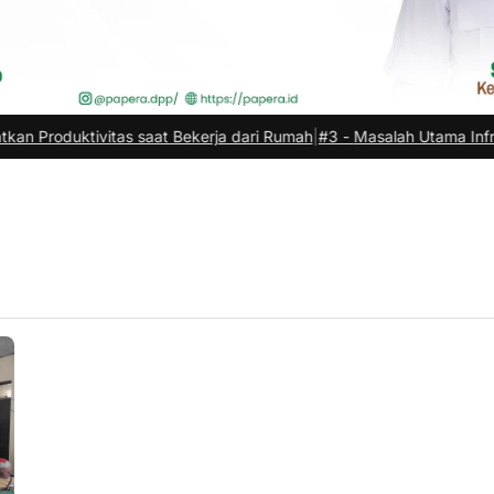
tivitas saat Bekerja dari Rumah
|
#3 -
Masalah Utama Infrastruktur P