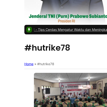
ewa Kios
|
#2 -
Tips Cerdas Mengatur Waktu dan Meningkatkan Produk
#hutrike78
Home
»
#hutrike78