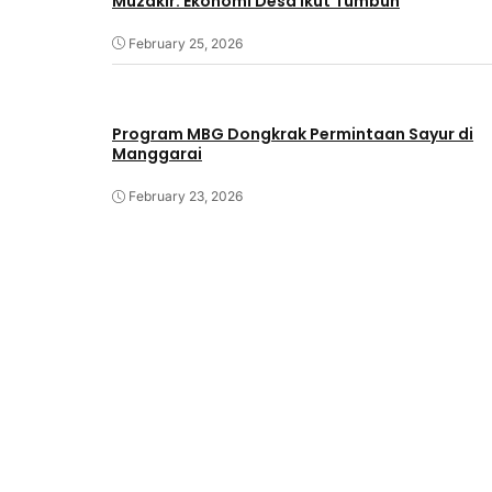
Muzakir: Ekonomi Desa Ikut Tumbuh
February 25, 2026
Program MBG Dongkrak Permintaan Sayur di
Manggarai
February 23, 2026
@Copyright Pedagang Pejuang Indonesia Raya. All 