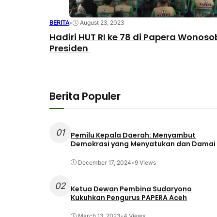
BERITA
•
August 23, 2023
Hadiri HUT RI ke 78 di Papera Wono
Presiden
Berita Populer
01
Pemilu Kepala Daerah: Menyambut
Demokrasi yang Menyatukan dan Damai
December 17, 2024
•
9 Views
02
Ketua Dewan Pembina Sudaryono
Kukuhkan Pengurus PAPERA Aceh
March 13, 2023
•
4 Views