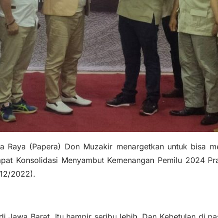
Raya (Papera) Don Muzakir menargetkan untuk bisa me
Rapat Konsolidasi Menyambut Kemenangan Pemilu 2024 Pra
/12/2022).
i Jawa Barat. Itu hampir seribu lebih. Dan Kebetulan di pas