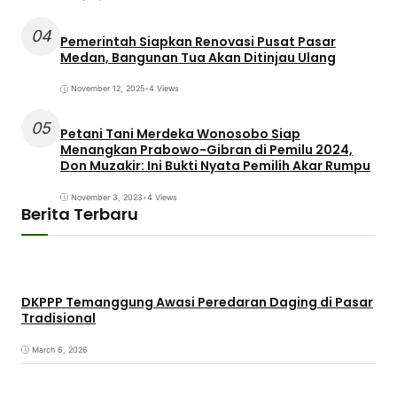
04
Pemerintah Siapkan Renovasi Pusat Pasar
Medan, Bangunan Tua Akan Ditinjau Ulang
November 12, 2025
•
4 Views
05
Petani Tani Merdeka Wonosobo Siap
Menangkan Prabowo-Gibran di Pemilu 2024,
Don Muzakir: Ini Bukti Nyata Pemilih Akar Rumpu
November 3, 2023
•
4 Views
Berita Terbaru
DKPPP Temanggung Awasi Peredaran Daging di Pasar
Tradisional
March 6, 2026