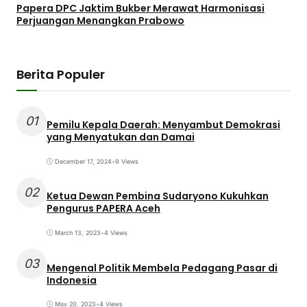
Papera DPC Jaktim Bukber Merawat Harmonisasi
Perjuangan Menangkan Prabowo
Berita Populer
01
Pemilu Kepala Daerah: Menyambut Demokrasi
yang Menyatukan dan Damai
December 17, 2024
•
9 Views
02
Ketua Dewan Pembina Sudaryono Kukuhkan
Pengurus PAPERA Aceh
March 13, 2023
•
4 Views
03
Mengenal Politik Membela Pedagang Pasar di
Indonesia
May 20, 2023
•
4 Views