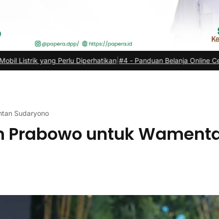
Perlu Diperhatikan
|
#4 -
Panduan Belanja Online Cerdas: Pilih Produk
ntan Sudaryono
en Prabowo untuk Wament