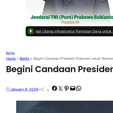
salah Utama Infrastruktur Pengisian Daya untuk Mobil Listrik yang 
Berita
Home
»
Berita
»
Begini Candaan Presiden Prabowo untuk Wame
Begini Candaan Presid
Facebook
Twitter
Pinterest
Mail
WhatsApp
January 9, 2026
•